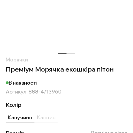
Морячки
Преміум Морячка екошкіра пітон
В наявності
Артикул: 888-4/13960
Колір
Капучино
Каштан
Розмірна сітка