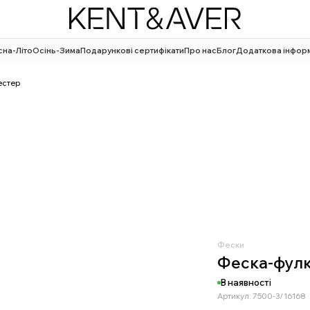
сна-Літо
Осінь-Зима
Подарункові сертифікати
Про нас
Блог
Додаткова інфор
естер
Фески
Феска-фулк
В наявності
Артикул: 7500-3/16168