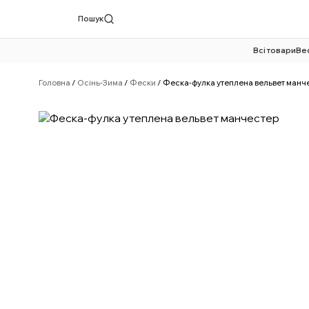
Пошук
Всі товари
Ве
Перейти
до
Головна
/
Осінь-Зима
/
Фески
/ Феска-фулка утеплена вельвет манч
вмісту