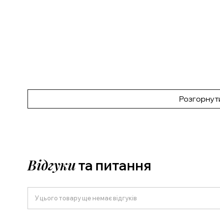
Розгорнут
Відгуки
та питання
У цього товару ще немає відгуків