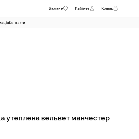
Бажане
Кабінет
Кошик
мація
Контакти
а утеплена вельвет манчестер