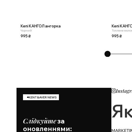
Кепі КАНГОЛ ангорка
Кепі КАНГ
Чорний
Топлене моло
995
₴
995
₴
Instag
KENT&AVER NEWS
Як
Слідкуйте
за
оновленнями:
MARKETI