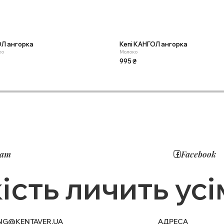
ОЛ ангорка
Кепі КАНГОЛ ангорка
ко
Молоко
995
₴
ram
Facebook
ість личить усі
NG@KENTAVER.UA
АДРЕСА