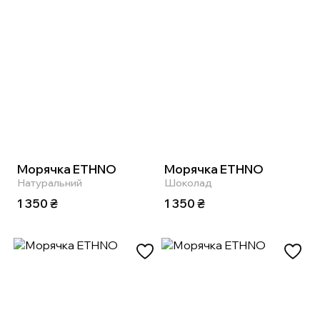
Морячка ETHNO
Морячка ETHNO
Натуральний
Шоколад
1 350
₴
1 350
₴