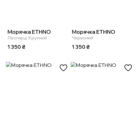
Морячка ETHNO
Морячка ETHNO
Леопард Крупний
Червоний
1 350
₴
1 350
₴
ІМʼЯ*