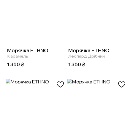
Морячка ETHNO
Морячка ETHNO
Карамель
Леопард Дрібний
1 350
₴
1 350
₴