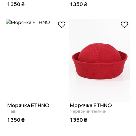
Увійдіть
1 350
₴
1 350
₴
Морячка ETHNO
Морячка ETHNO
Наві
Червоний темний
1 350
₴
1 350
₴