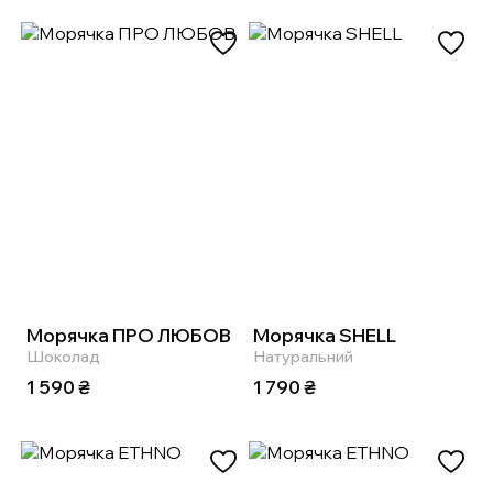
Морячка ПРО ЛЮБОВ
Морячка SHELL
Шоколад
Натуральний
1 590
₴
1 790
₴