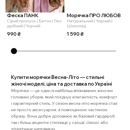
Феска ПАНК
Морячка ПРО ЛЮБОВ
W
Cірий пропуск | Бетон | Лео
Натуральний | Чорний |
С
дрібний | Чорний
Шоколад
1
990
₴
1 590
₴
Купити морячки Весна-Літо — стильні
жіночі моделі, ціна та доставка по Україні
Морячки — це один із найбільш впізнаваних жіночих
головних уборів, який поєднує елегантність, комфорт
і характерний стиль. У сезоні весна-літо морячка стає
не просто аксесуаром, а повноцінною частиною
образу. Вона добре доповнює як базовий гардероб,
так і більш акцентні стилізації у casual, classic або
streetwear напрямках.