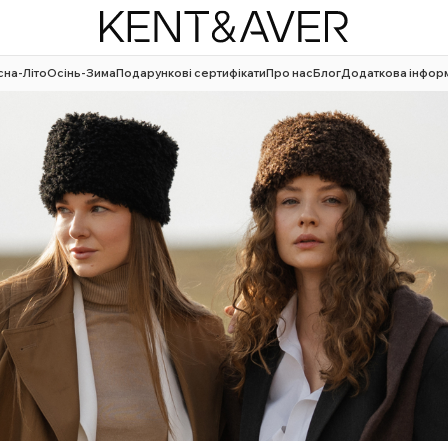
сна-Літо
Осінь-Зима
Подарункові сертифікати
Про нас
Блог
Додаткова інфор