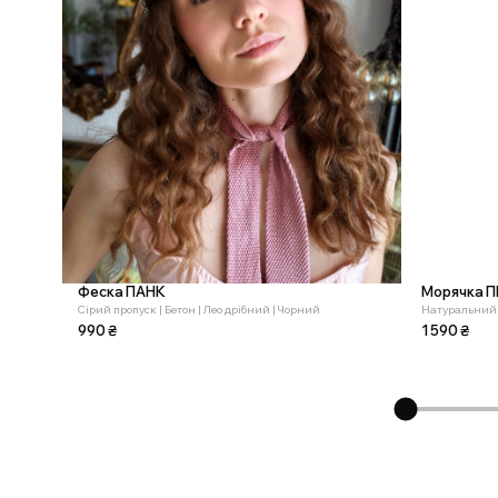
Феска ПАНК
Морячка 
Cірий пропуск | Бетон | Лео дрібний | Чорний
Натуральний 
990
₴
1 590
₴