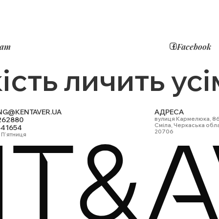
ram
Facebook
ість личить усі
NG@KENTAVER.UA
АДРЕСА
262880
вулиця Кармелюка, 8
Сміла, Черкаська обл
841654
20706
 П'ятниця