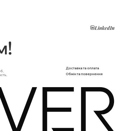
LinkedIn
м!
Доставка та оплата
6б,
Обмін та повернення
асть,