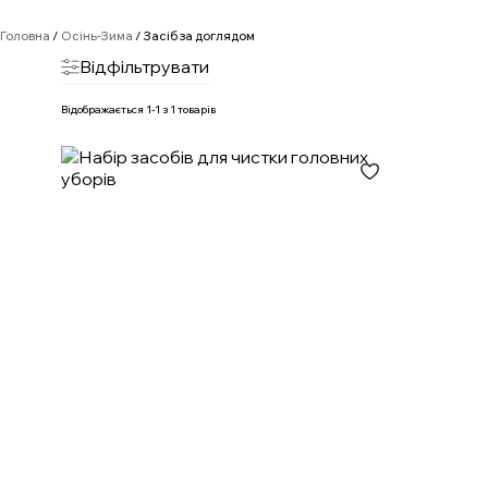
Головна
/
Осінь-Зима
/ Засіб за доглядом
Відфільтрувати
Відображається 1-1 з 1 товарів