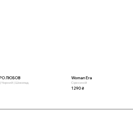
ПРО ЛЮБОВ
Woman Era
| Чорний | Шоколад
Сіро-синій
1 290
₴