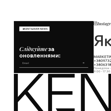
Instag
KENT&AVER NEWS
Як
Слідкуйте
за
оновленнями:
MARKETI
+380973
+380631
Понеділок -
9:00 - 17:30