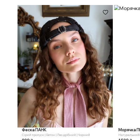
Феска ПАНК
Морячка 
Cірий пропуск | Бетон | Лео дрібний | Чорний
Натуральний 