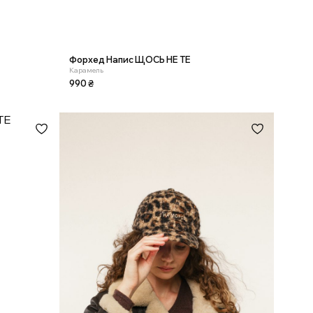
Форхед Напис ЩОСЬ НЕ ТЕ
Карамель
990
₴