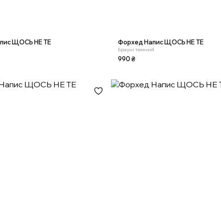
пис ЩОСЬ НЕ ТЕ
Форхед Напис ЩОСЬ НЕ ТЕ
Брауні темний
990
₴