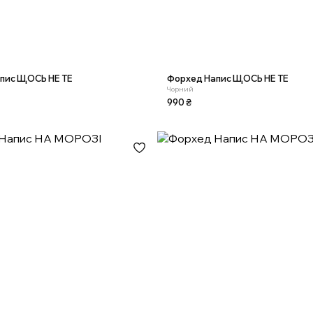
пис ЩОСЬ НЕ ТЕ
Форхед Напис ЩОСЬ НЕ ТЕ
Чорний
990
₴