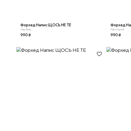
Форхед Напис ЩОСЬ НЕ ТЕ
Форхед На
Лео беж
Лео сірий
990
₴
990
₴