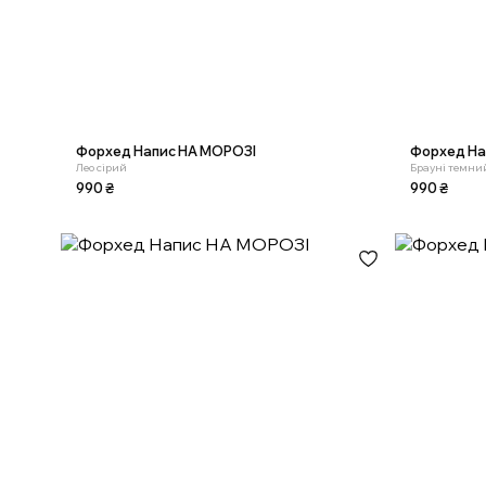
Форхед Напис НА МОРОЗІ
Форхед На
Лео сірий
Брауні темни
990
₴
990
₴