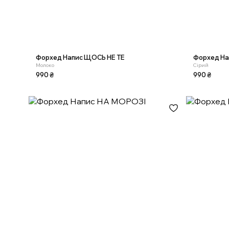
Форхед Напис ЩОСЬ НЕ ТЕ
Форхед На
Молоко
Сірий
990
₴
990
₴