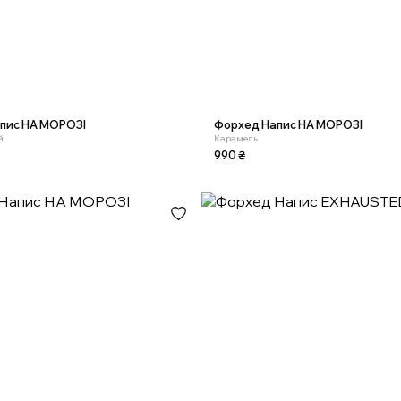
пис НА МОРОЗІ
Форхед Напис НА МОРОЗІ
й
Карамель
990
₴