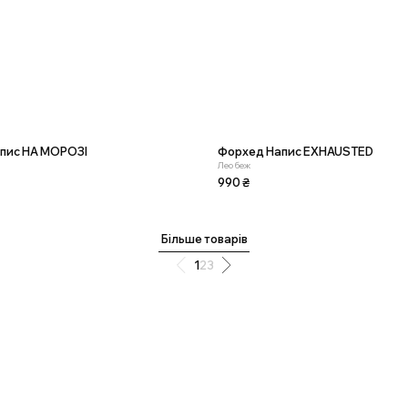
пис НА МОРОЗІ
Форхед Напис EXHAUSTED
Лео беж
990
₴
Більше товарів
1
2
3