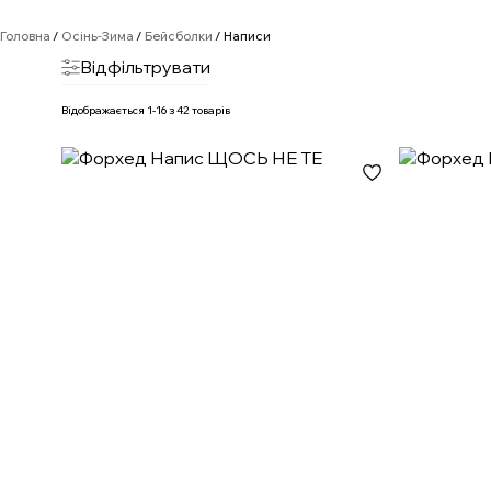
Головна
/
Осінь-Зима
/
Бейсболки
/ Написи
Відфільтрувати
Відображається 1-16 з 42 товарів