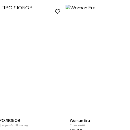
ПРО ЛЮБОВ
Woman Era
| Чорний | Шоколад
Сіро-синій