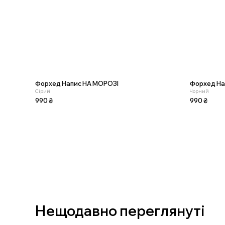
Форхед Напис НА МОРОЗІ
Форхед На
Сірий
Чорний
990
₴
990
₴
Нещодавно переглянуті