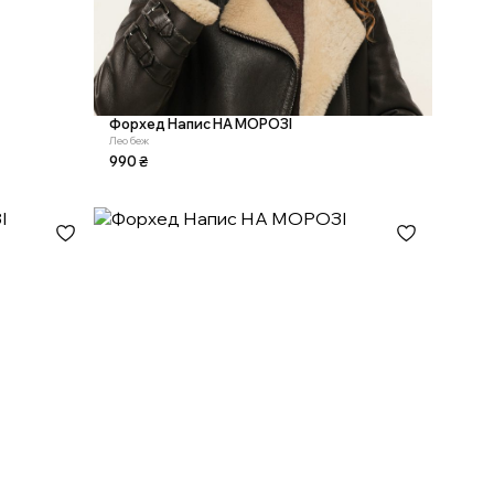
Форхед Напис НА МОРОЗІ
Лео беж
990
₴