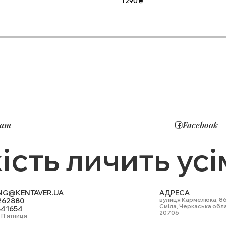
1 290
₴
ram
Facebook
ість личить усі
NG@KENTAVER.UA
АДРЕСА
262880
вулиця Кармелюка, 8
Сміла, Черкаська обл
841654
20706
 П'ятниця