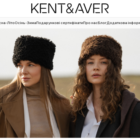
сна-Літо
Осінь-Зима
Подарункові сертифікати
Про нас
Блог
Додаткова інфор