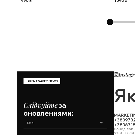
990
₴
1 590
₴
Instag
KENT&AVER NEWS
Як
Слідкуйте
за
оновленнями:
MARKETI
+380973
+380631
Понеділок -
9:00 - 17:30