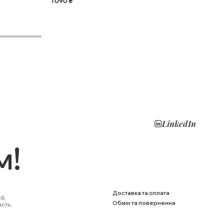
1 090
₴
1 690
LinkedIn
м!
Доставка та оплата
6б,
Обмін та повернення
асть,