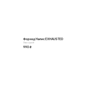
Форхед Напис EXHAUSTED
Лео сірий
990
₴