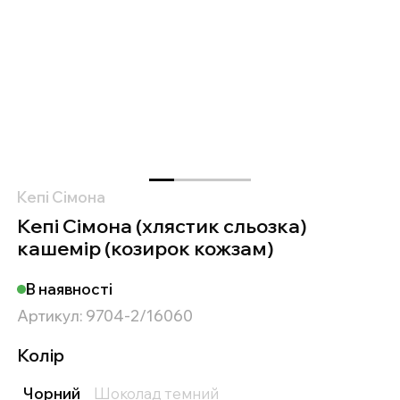
Кепі Сімона
Кепі Сімона (хлястик сльозка)
кашемір (козирок кожзам)
В наявності
Артикул: 9704-2/16060
Колір
Чорний
Шоколад темний