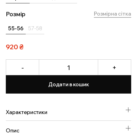
Розмір
Розмірна сітка
55-56
57-58
920
₴
-
1
+
Додати в кошик
Характеристики
Колір
Чорний, Шоколад темний
Опис
Розмір
55-56, 57-58