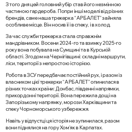
З того дня цей головний убір став його незмінною
частиною гардероба. Попри інші моделі від різних
брендів, саме наша трекерка “АРБАЛЕТ” зайняла
особливе місце. Він носив її і в спеку, і в холод.
За час служби трекерка стала справжнім
мандрівником. Восени 2024-го та взимку 2025-го
року вона побувала на Сумщині та в Курській
області. Згодом на Чернігівщині: складні маршрути,
ліси, території з непростою історією.
Робота в ЗСУ передбачає постійний рух, і разом із
власником цієї трекерки “АРБАЛЕТ” опинилася в
різних точках країни: Донбас, південні напрямки,
прикордонні території. Вона пережила дощі на
Запорізькому напрямку, морози Харківщини та
спеку Чорноморського узбережжя.
Навіть у відпустці ця історія не зупинилася, разом
вони піднялися на гору Хом’як в Карпатах.