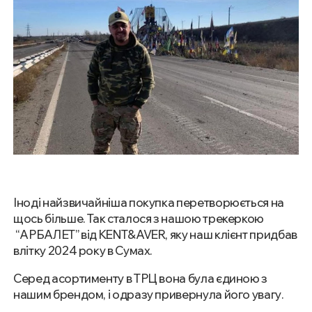
Іноді найзвичайніша покупка перетворюється на
щось більше. Так сталося з нашою трекеркою
“АРБАЛЕТ” від KENT&AVER, яку наш клієнт придбав
влітку 2024 року в Сумах.
Серед асортименту в ТРЦ вона була єдиною з
нашим брендом, і одразу привернула його увагу.