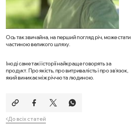
заяви про обробку персональних даних
Увійдіть
Ось так звичайна, на перший погляд річ, може стати
частиною великого шляху.
Іноді саме такі історії найкраще говорять за
продукт. Про якість, про витривалість і про зв’язок,
який виникає між річчю та людиною.
До всіх статей