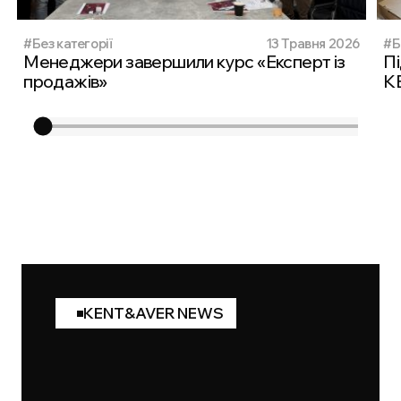
#Без категорії
13 Травня 2026
#Б
Менеджери завершили курс «Експерт із
Пі
продажів»
K
KENT&AVER NEWS