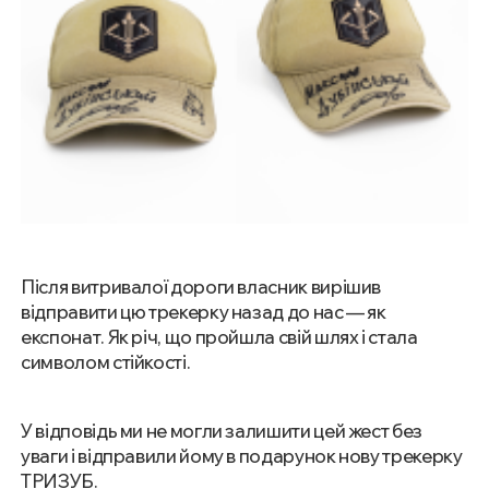
Після витривалої дороги власник вирішив
відправити цю трекерку назад до нас — як
експонат. Як річ, що пройшла свій шлях і стала
символом стійкості.
У відповідь ми не могли залишити цей жест без
уваги і відправили йому в подарунок нову трекерку
ТРИЗУБ.